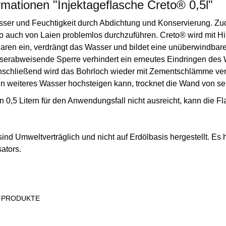
rmationen "Injektageflasche Creto® 0,5l"
sser und Feuchtigkeit durch Abdichtung und Konservierung. Z
o auch von Laien problemlos durchzuführen. Creto® wird mit Hilf
illaren ein, verdrängt das Wasser und bildet eine unüberwindb
serabweisende Sperre verhindert ein erneutes Eindringen des 
nschließend wird das Bohrloch wieder mit Zementschlämme verf
in weiteres Wasser hochsteigen kann, trocknet die Wand von se
von 0,5 Litern für den Anwendungsfall nicht ausreicht, kann die
ind Umweltverträglich und nicht auf Erdölbasis hergestellt. Es 
sators.
 PRODUKTE