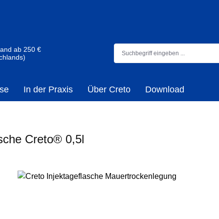
sand ab 250 €
chlands)
se
In der Praxis
Über Creto
Download
asche Creto® 0,5l
rspringen