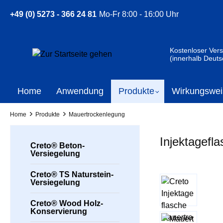
springen
Zur Hauptnavigation springen
+49 (0) 5273 - 366 24 81
Mo-Fr 8:00 - 16:00 Uhr
Kostenloser Ver
(innerhalb Deuts
Home
Anwendung
Produkte
Wirkungswei
Home
Produkte
Mauertrockenlegung
Injektagefl
Creto® Beton-
Versiegelung
Creto® TS Naturstein-
Bildergalerie übe
Versiegelung
Creto® Wood Holz-
Konservierung